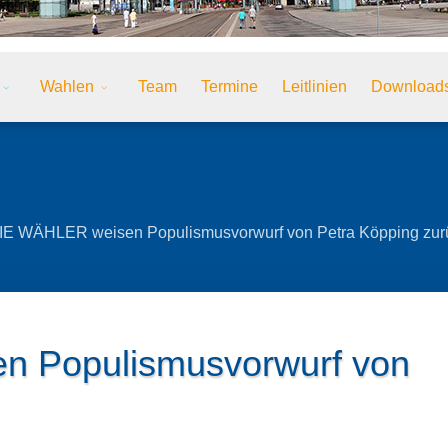
Wahlen
Team
Termine
Leitlinien
Download
E WÄHLER weisen Populismusvorwurf von Petra Köpping zur
 Populismusvorwurf von