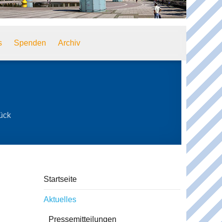
s
Spenden
Archiv
ück
Startseite
Aktuelles
Pressemitteilungen