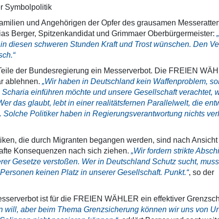
er Symbolpolitik
lien und Angehörigen der Opfer des grausamen Messerattent
thias Berger, Spitzenkandidat und Grimmaer Oberbürgermeister:
 in diesen schweren Stunden Kraft und Trost wünschen. Den Ver
sch.“
ße Teile der Bundesregierung ein Messerverbot. Die FREIEN W
ar ablehnen.
„Wir haben in Deutschland kein Waffenproblem, s
 Scharia einführen möchte und unsere Gesellschaft verachtet, w
r das glaubt, lebt in einer realitätsfernen Parallelwelt, die en
t. Solche Politiker haben in Regierungsverantwortung nichts verl
istiken, die durch Migranten begangen werden, sind nach Ansicht
fte Konsequenzen nach sich ziehen.
„Wir fordern strikte Absch
rer Gesetze verstoßen. Wer in Deutschland Schutz sucht, muss
 Personen keinen Platz in unserer Gesellschaft. Punkt.“
, so der
esserverbot ist für die FREIEN WÄHLER ein effektiver Grenzsch
an will, aber beim Thema Grenzsicherung können wir uns von U