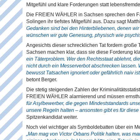
Mitgefühl und klare Forderungen statt lebensfremd
Die FREIEN WÄHLER in Sachsen sprechen den Fami
Solingen ihr tiefstes Mitgefühl aus. Dazu sagt Mat
Gedanken sind bei den Hinterbliebenen, denen wir
wünschen wir gute Genesung, physisch wie psychi
Angesichts dieser schrecklichen Tat fordern gro
Sachsen machen klar, dass sie diese Forderung kl
ein Täterproblem. Wer den Rechtsstaat ablehnt, die
nicht durch ein Messerverbot abschrecken lassen. We
bewusst Tatsachen ignoriert oder gefährlich naiv is
betont Berger.
Die stetig steigenden Zahlen der Kriminalitätsstat
FREIEN WÄHLER alarmierend und müssen ernstha
für Asylbewerber, die gegen Mindeststandards unse
unsere Regeln halten – ansonsten gibt es für diese
Spitzenkandidat weiter.
Noch viel wichtiger als Symboldebatten über ein M
„Man mag von Victor Orbans Politik halten, was m