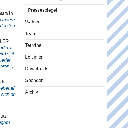
Pressespiegel
ats in
„Unsere
Wahlen
letzten
Team
ÄHLER
Termine
ondern
ird sich
Leitlinien
tweder
oren.“
,
Downloads
Spenden
 der
iebehaft
Archiv
 sich an
utz.
ngarn